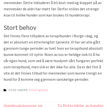
mennesker. Dette inkluderer å bli kost med og klappet på av
mennesker de aldri har møtt før. Derfor stilles det strenge
krav til hvilke hunder som kan brukes til hundeterapi.
Stort behov
Det finnes flere tilbydere av terapihunder i Norge i dag, og
det er absolutt en etterlengtet tjeneste. Vi har vel alle gått
gjennom tunge perioder av livet hvor en terapihund absolutt
kunne kommet til nytte. Noen av oss er heldige nok til å ha
vår egen hund, som ved å være husdyret vårt fungerer perfekt
som terapihund, men slik er det ikke for alle. Da er det fint å
vite at det finnes tilbud for mennesker som kunne trengt en
hund for å komme seg gjennom vanskelige perioder.
FILED UNDER:
Hund og ferie
Innleggsnavigering
Hundesykdommer og
Ta flotte bilder av hunden