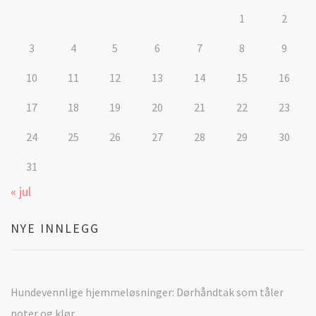
1
2
3
4
5
6
7
8
9
10
11
12
13
14
15
16
17
18
19
20
21
22
23
24
25
26
27
28
29
30
31
« jul
NYE INNLEGG
Hundevennlige hjemmeløsninger: Dørhåndtak som tåler
poter og klør