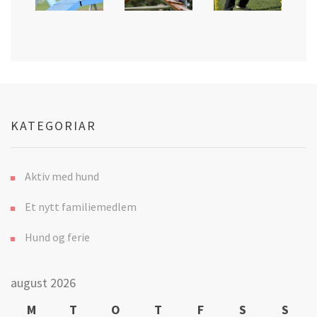
KATEGORIAR
Aktiv med hund
Et nytt familiemedlem
Hund og ferie
august 2026
M
T
O
T
F
S
S