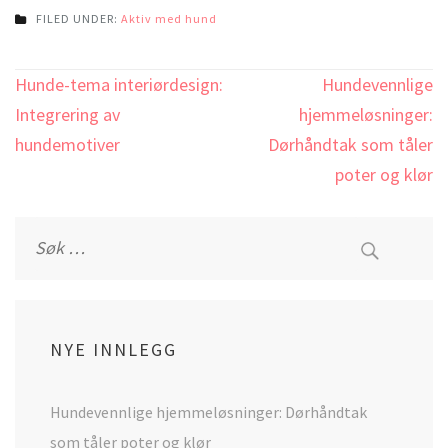
FILED UNDER:
Aktiv med hund
Innleggsnavigering
Hunde-tema interiørdesign:
Hundevennlige
Integrering av
hjemmeløsninger:
hundemotiver
Dørhåndtak som tåler
poter og klør
Leit
etter:
NYE INNLEGG
Hundevennlige hjemmeløsninger: Dørhåndtak
som tåler poter og klør